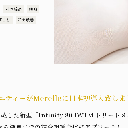
引き締め
痩身
肩こり
冷え改善
ティーがMerelleに日本初導入致し
した新型『Infinity 80 IWTM トリ
から深層までの結合組織全体にアプローチし