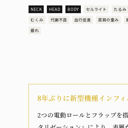
NECK
HEAD
BODY
セルライト
たるみ
むくみ
代謝不良
血行促進
首肩の重み
疲れ
8年ぶりに新型機種インフィニ
2つの電動ロールとフラップを搭載
タリゼーション』により、表層