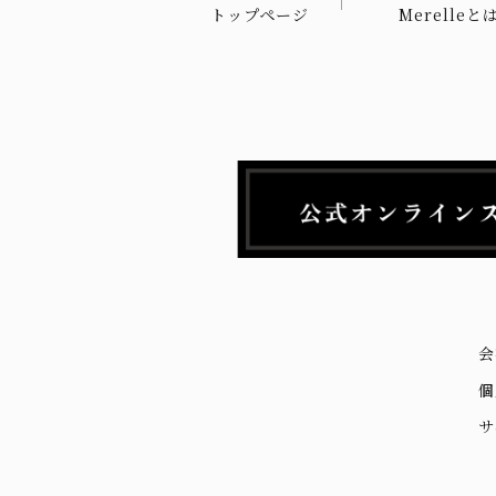
トップページ
Merelleと
会
個
サ