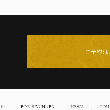
ご予約は
lle
FOR BEGINNER
NEWS
COU